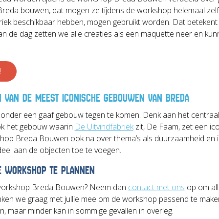
eda bouwen, dat mogen ze tijdens de workshop helemaal zelf w
fabriek beschikbaar hebben, mogen gebruikt worden. Dat beteken
 van de dag zetten we alle creaties als een maquette neer en 
!
 VAN DE MEEST ICONISCHE GEBOUWEN VAN BREDA
 zonder een gaaf gebouw tegen te komen. Denk aan het centraal 
Ook het gebouw waarin
De Uitvindfabriek
zit, De Faam, zet een ic
kshop Breda Bouwen ook na over thema’s als duurzaamheid en i
el aan de objecten toe te voegen.
E WORKSHOP TE PLANNEN
 workshop Breda Bouwen? Neem dan
contact met ons
op om all
nken we graag met jullie mee om de workshop passend te maken 
n, maar minder kan in sommige gevallen in overleg.