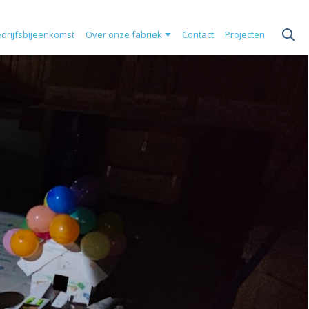
drijfsbijeenkomst
Over onze fabriek
Contact
Projecten