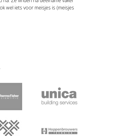
 na. Ze vinden na deelname vaker
 wel iets voor meisjes is (meisjes
.