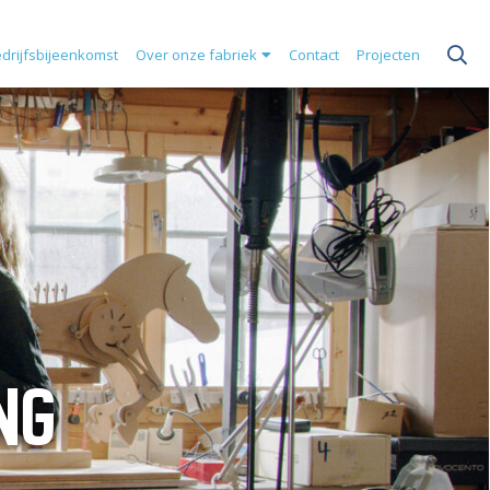
drijfsbijeenkomst
Over onze fabriek
Contact
Projecten
NG