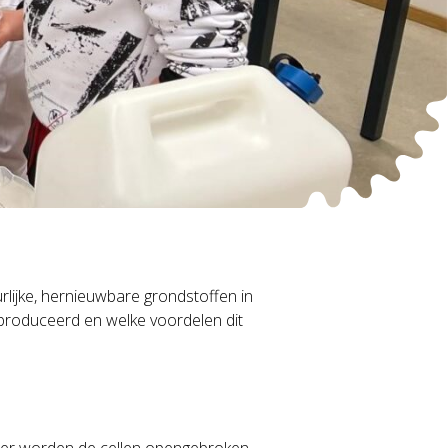
rlijke, hernieuwbare grondstoffen in
produceerd en welke voordelen dit
nder worden de cellen opengebroken