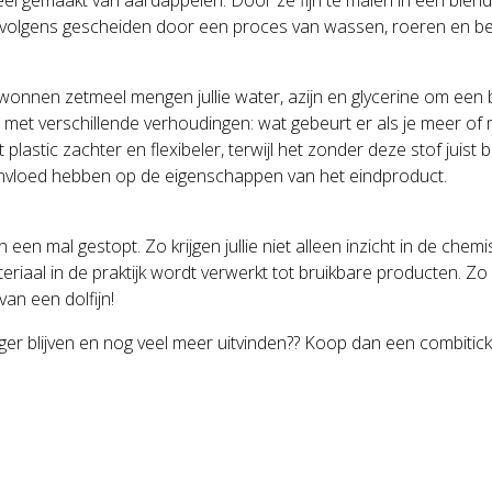
vervolgens gescheiden door een proces van wassen, roeren en be
ewonnen zetmeel mengen jullie water, azijn en glycerine om een 
 met verschillende verhoudingen: wat gebeurt er als je meer of m
 plastic zachter en flexibeler, terwijl het zonder deze stof jui
s invloed hebben op de eigenschappen van het eindproduct.
 een mal gestopt. Zo krijgen jullie niet alleen inzicht in de che
riaal in de praktijk wordt verwerkt tot bruikbare producten. Zo
van een dolfijn!
er blijven en nog veel meer uitvinden?? Koop dan een combitick