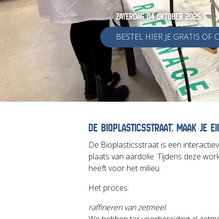
ZATERDAG 04 OKTOBER 2025
BESTEL HIER JE GRATIS OF
DE BIOPLASTICSSTRAAT: MAAK JE EI
De Bioplasticsstraat is een interacti
plaats van aardolie. Tijdens deze w
heeft voor het milieu.
Het proces:
raffineren van zetmeel
We hebben ter voorbereiding al zetme